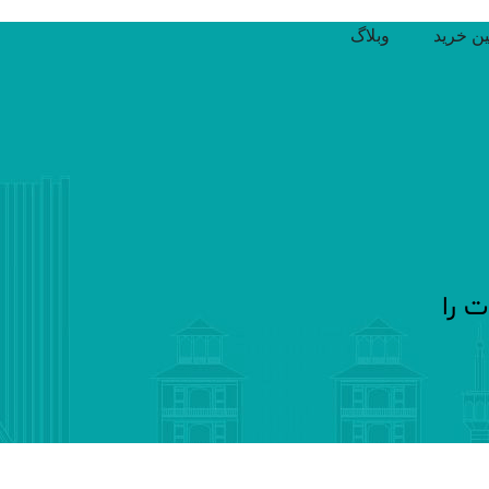
ین خرید
وبلاگ
 را