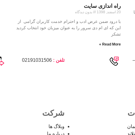
راه اندازی سایت
20 اسفند, 1398
بدون دیدگاه
با درود ضمن عرض ادب و احترام خدمت کاربران گرامی از
این که ای ام دی سرور را به عنوان میزبان خود انتخاب کردید
تشکر
Read More »
–
تلفن :
02191031506
ت
شرکت
مان
وبلاگ ها
اند
درباره ما