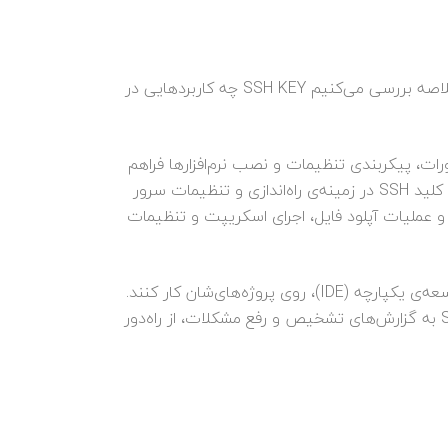
در بخش‌های پیشین اشاره کردیم که کاربردهای SSH KEY و موارد استفاده از کلید SSH چیست. در این بخش، به‌طور خلاصه بررسی می‌کنیم SSH KEY چه کاربردهایی در
رات، پیکربندی تنظیمات و نصب نرم‌افزارها فراهم
می‌کند. هم‌چنین، با استفاده از SSH می‌توان به‌شکلی امن فایل‌ها را بین ماشین‌های محلی و سرورهای ابری منتقل کرد. کلید SSH در زمینه‌ی راه‌اندازی و تنظیمات سرور
 و عملیات آپلود فایل، اجرای اسکریپت و تنظیمات
SSH به توسعه‌دهندگان کمک می‌کند تا به سرورهای ابری متصل شده و با استفاده از ابزارهای ترمینالی یا محیط‌های توسعه‌ی یکپارچه (IDE)، روی پروژه‌های‌شان کار کنند.
هم‌چنین، SSH نقش مهمی در نظارت و عیب‌یابی سرورهای ابری ایفا می‌کند، زیرا مدیران سیستم می‌توانند از طریق SSH به گزارش‌های تشخیص و رفع مشکلات، از راه‌دور